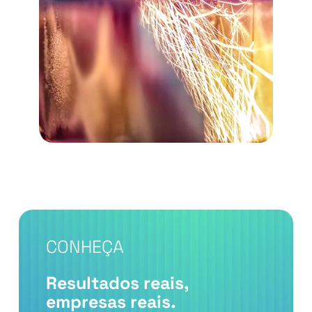
sobre esta matéria. Ao longo
deste ano estaremos em
contacto com o setor industrial,
falaremos com pessoas que
sonham o mesmo que nós, mas
de um prisma diferente. São
uma outra parte da equipa e são
parte integrante do sucesso
mútuo.
CONHEÇA
Resultados reais,
empresas reais.