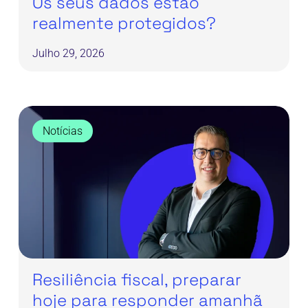
Os seus dados estão
realmente protegidos?
Julho 29, 2026
Resiliência
fiscal,
Notícias
preparar
hoje
para
responder
amanhã
Resiliência fiscal, preparar
hoje para responder amanhã