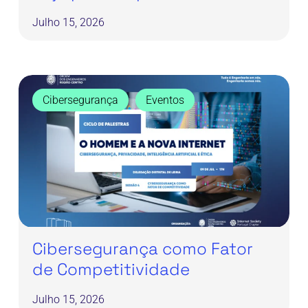
Julho 15, 2026
Cibersegurança
como
Cibersegurança
Eventos
Fator
de
Competitividade
Cibersegurança como Fator
de Competitividade
Julho 15, 2026