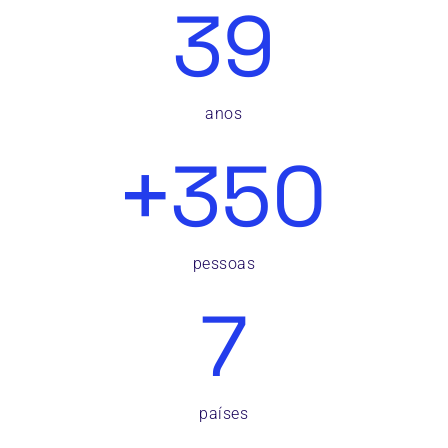
39
anos
+
350
pessoas
7
países