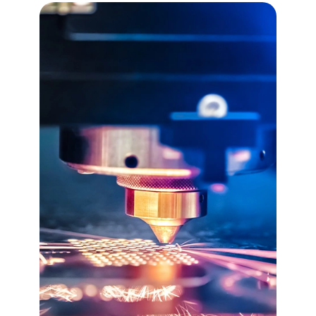
Indústria
O setor da indústria, em
especial a “reindustrialização”, é
hoje um importante
componente deste novo mundo,
e em particular da Europa.
Precisamos de indústrias mais
sustentáveis, económica e
ambientalmente, mais
socialmente responsáveis. A
inCentea tem uma palavra a
dizer, na tecnologia e na gestão,