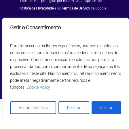
 Este site está protegido por reCAPTCHA e aplicam-se a 
Política de Privacidade
 e os 
Termos de Serviço
 da Google.
info.pt@incentea.com
|
+351 808 222 808
Gerir o Consentimento
Para fornecer as melhores experiências, usamos tecnologias
como cookies para armazenar e/ou aceder a informações do
dispositivo. Consentir com essas tecnologias nos permitirá
processar dados, como comportamento de navegação ou IDs
exclusivos neste site. Não consentir ou retirar o consentimento
pode afetar negativamante certos recursos e
funções.
Cookie Policy
INCENTEA Technology for People
© Copyright 2026
Ver preferências
Rejeitar
Aceitar
– Todos os direitos reservados.